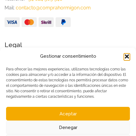
Mail:
contacto@comprahormigon.com
Legal
Gestionar consentimiento
Aviso Legal
Política de Privacidad
Para ofrecer las mejores experiencias, utilizamos tecnologías como las
cookies para almacenar y/o acceder a la información del dispositivo. El
Condiciones generales de uso
consentimiento de estas tecnologías nos permitirá procesar datos como
el comportamiento de navegación o las identificaciones únicas en este
Política de cookies (UE)
sitio. No consentir o retirar el consentimiento, puede afectar
negativamente a ciertas características y funciones.
Aceptar
© 2025 -Todos los derechos reservados -
La Fábrica
Denegar
de inventos
-
Hecho con
por Canela Tech