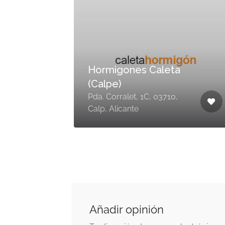
Hormigones Caleta
(Calpe)
Pda. Corralet, 1C, 03710,
Calp, Alicante
Añadir opinión