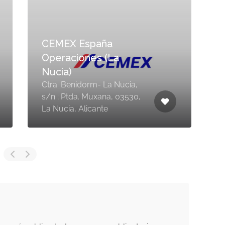
CEMEX España
Operaciones (La
Nucia)
Ctra. Benidorm- La Nucia,
C
s/n ; Ptda. Muxana, 03530,
S
La Nucia, Alicante
A