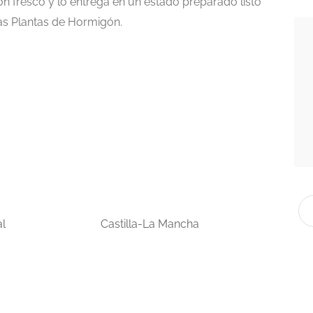
 fresco y lo entrega en un estado preparado listo
ras Plantas de Hormigón.
l
Castilla-La Mancha