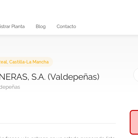
strar Planta
Blog
Contacto
Real
,
Castilla-La Mancha
RAS, S.A. (Valdepeñas)
ldepeñas