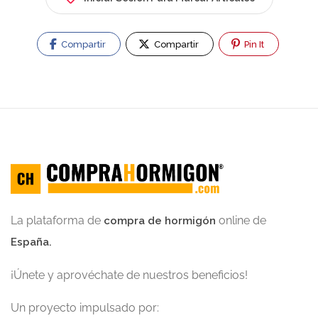
Compartir
Compartir
Pin It
La plataforma de
online de
compra de hormigón
España.
¡Únete y aprovéchate de nuestros beneficios!
Un proyecto impulsado por: