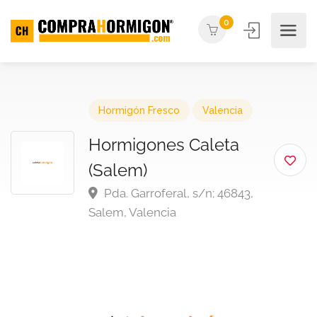
0
Hormigón Fresco
Valencia
Hormigones Caleta
(Salem)
Pda. Garroferal, s/n; 46843,
Salem, Valencia