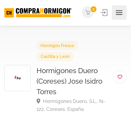
0
Hormigón Fresco
Castilla y León
Hormigones Duero
(Coreses) Jose Isidro
Torres
Hormigones Duero, S.L., N-
122, Coreses, España